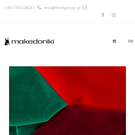
+30 2103228241
msa@makgroup.gr
EN