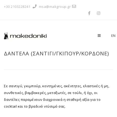
+30 2103228241
msa@makgroup.gr
EN
ΔΑΝΤΕΛΑ (ΣΑΝΤΙΓΊ/ΓΚΙΠΟΎΡ/ΚΟΡΔΟΝΈ)
Σε σαντιγύ, γκιμπούρ, κεντημένες, ακέντητες, ελαστικές ή μη,
συνθετικές, βαμβακερές, μεταξωτές, σε τούλι, ή όχι, οι
δαντέλες παραμένουν διαχρονικά η σταθερή αξία για το
cocktail και το βραδινό ντύσιμό σας.